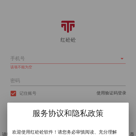
红砼砼
arrow_drop_down
该项不能为空
check_box
使用验证码登录
记住账号
登录
服务协议和隐私政策
没有账号?
点击注册
欢迎使用红砼砼软件！请您务必审慎阅读、充分理解
说明：本程序只针对商砼行业内部工作人员开放！非内部从业人员