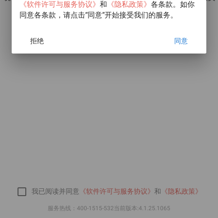
《软件许可与服务协议》
和
《隐私政策》
各条款。如你
请勿填写手机号等相关信息
同意各条款，请点击“同意”开始接受我们的服务。
功能简介：本程序服务于商砼行业，为行业内各岗位提供协
助，为出现的异常提供反馈与响应机制，提供相关统计数据
拒绝
同意
check_box_outline_blank
我已阅读并同意
《软件许可与服务协议》
和
《隐私政策》
服务热线：400-1515-532
当前版本:4.1.25.1065